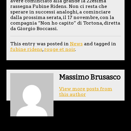
avere cominciato alla grande la 22esima
rassegna Fubine Ridens. Non ci resta che
sperare in successi analoghi, a cominciare
dalla prossima serata, il 17 novembre, con la
compagnia “Non ho capito” di Tortona, diretta
da Giorgio Boccassi.
This entry was posted in
News
and tagged in
fubine ridens
,
rouge et noir
.
Massimo Brusasco
View more posts from
this author