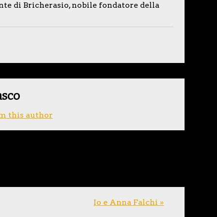
nte di Bricherasio, nobile fondatore della
asco
m this author
Io e Anna Falchi »