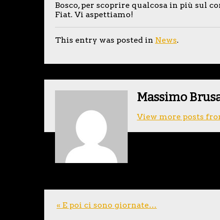
Bosco, per scoprire qualcosa in più sul co
Fiat. Vi aspettiamo!
This entry was posted in
News
.
Massimo Brus
View more posts fro
« E poi ci sono giornate…