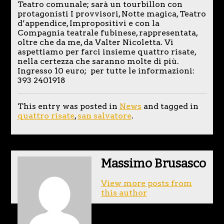
Teatro comunale; sarà un tourbillon con
protagonisti I provvisori, Notte magica, Teatro
d’appendice, Impropositivi e con la
Compagnia teatrale fubinese, rappresentata,
oltre che da me, da Valter Nicoletta. Vi
aspettiamo per farci insieme quattro risate,
nella certezza che saranno molte di più.
Ingresso 10 euro; per tutte le informazioni:
393 2401918
This entry was posted in
News
and tagged in
quattro risate
,
san salvatore
.
Massimo Brusasco
View more posts from
this author