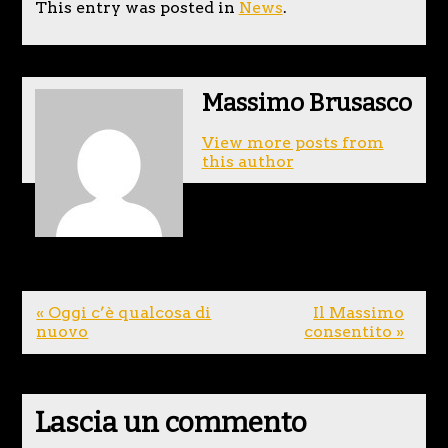
This entry was posted in
News
.
Massimo Brusasco
View more posts from
this author
« Oggi c’è qualcosa di
Il Massimo
nuovo
consentito »
Lascia un commento