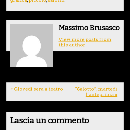
grafica
,
piccolo
,
salotto
.
Massimo Brusasco
View more posts from
this author
« Giovedì sera a teatro
“Salotto”, martedì
l’anteprima »
Lascia un commento