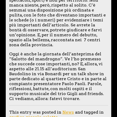
spettacoli, sport) e non per territorio. Non
manca niente, però, rispetto al solito. C’è
semmai una disposizione più ordinata e
pulita, con le foto che diventano importanti e
le schede (o i numeri) per evidenziare i temi
più importanti dell’articolo. Se avrete la
bontà di osservare, potrete giudicare e farvi
un’opinione. E, per il numero del debutto,
spazio alla bellezza, raccontata nei 7 centri
zona della provincia.
Oggi è anche la giornata dell’anteprima del
“Salotto del mandrogno”. Ve l’ho premesso
che succede cose importanti, no? E, allora, vi
aspetto alle 21.15 all’auditorium San
Baudolino in via Bonardi per un talk show in
parte dedicato al quartiere Cristo e in parte al
compianto presentatore Paolo Paoli. Parole,
riflessioni, battute, con molti ospiti e il
supporto musicale del trio Gigli and friends.
Ci vediamo, allora: fatevi trovare.
This entry was posted in
News
and tagged in