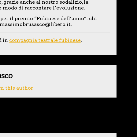
grazie anche al nostro sodalizio, la
 modo di raccontare l’evoluzione.
per il premio “Fubinese dell’anno”: chi
a massimobrusasco@libero.it.
d in
compagnia teatrale fubinese
.
asco
m this author