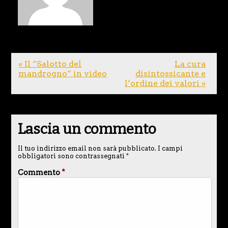
« Il “Salotto del
La cura
mandrogno” in video
disintossicante e
l’ordine dei valori »
Lascia un commento
Il tuo indirizzo email non sarà pubblicato.
I campi
obbligatori sono contrassegnati
*
Commento
*