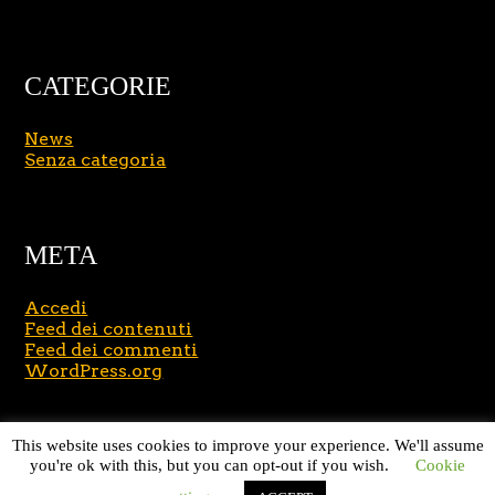
CATEGORIE
News
Senza categoria
META
Accedi
Feed dei contenuti
Feed dei commenti
WordPress.org
Copyright © 2026
Massimo Brusasco
. All Rights
This website uses cookies to improve your experience. We'll assume
Reserved.
Journal Lite by Slocum Studio
you're ok with this, but you can opt-out if you wish.
Cookie