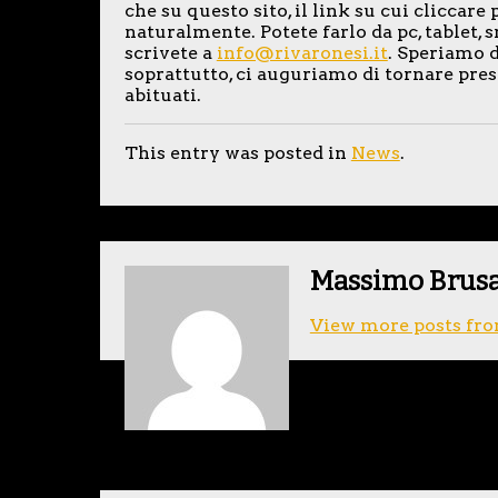
che su questo sito, il link su cui cliccare 
naturalmente. Potete farlo da pc, tablet,
scrivete a
info@rivaronesi.it
. Speriamo d
soprattutto, ci auguriamo di tornare pre
abituati.
This entry was posted in
News
.
Massimo Brus
View more posts fro