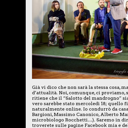
Già vi dico che non sarà la stessa cosa, m
d’attualità. Noi, comunque, ci proviamo, 
ritiene che il “Salotto del mandrogno” s
vero sarebbe stato mercoledì 18; quello fin
naturalmente online. Io condurrò da casa,
Bargioni, Massimo Canonico, Alberto Mare
microbiologo Rocchetti…). Saremo in diret
troverete sulle pagine Facebook mia e del 