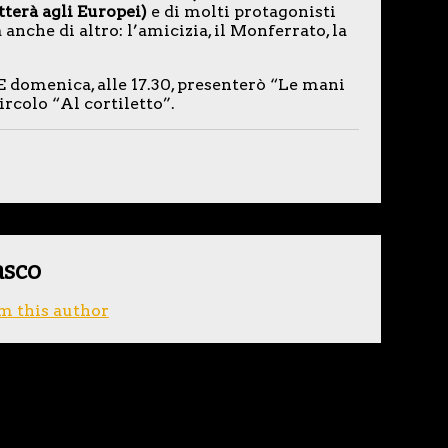
terà agli Europei)
e di molti protagonisti
 anche di altro: l’amicizia, il Monferrato, la
. E domenica, alle 17.30, presenterò “Le mani
ircolo “Al cortiletto”.
asco
m this author