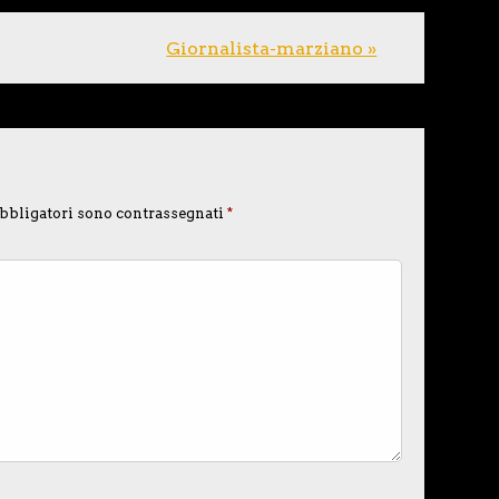
Giornalista-marziano »
bbligatori sono contrassegnati
*