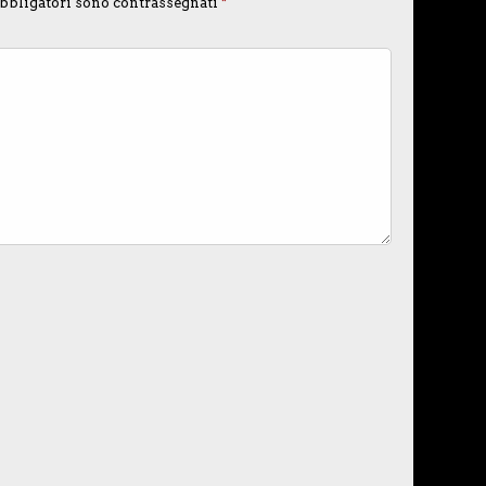
bbligatori sono contrassegnati
*