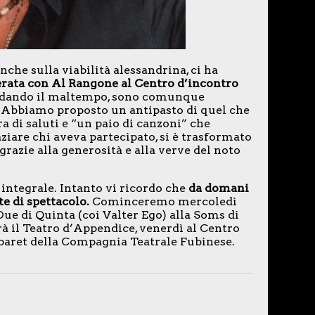
anche sulla viabilità alessandrina, ci ha
serata con Al Rangone al Centro d’incontro
sfidando il maltempo, sono comunque
. Abbiamo proposto un antipasto di quel che
ra di saluti e “un paio di canzoni” che
are chi aveva partecipato, si è trasformato
azie alla generosità e alla verve del noto
 integrale. Intanto vi ricordo che
da domani
ate di spettacolo.
Cominceremo mercoledì
ue di Quinta (coi Valter Ego) alla Soms di
rà il Teatro d’Appendice, venerdì al Centro
abaret della Compagnia Teatrale Fubinese.