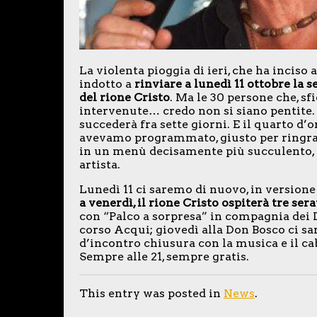
La violenta pioggia di ieri, che ha inciso 
indotto a
rinviare a lunedì 11 ottobre la 
del rione Cristo
. Ma le 30 persone che, 
intervenute… credo non si siano pentite
succederà fra sette giorni. E il quarto d’o
avevamo programmato, giusto per ringrazi
in un menù decisamente più succulento, gr
artista.
Lunedì 11 ci saremo di nuovo, in versione
a venerdì, il rione Cristo ospiterà tre ser
con “Palco a sorpresa” in compagnia dei D
corso Acqui; giovedì alla Don Bosco ci sa
d’incontro chiusura con la musica e il c
Sempre alle 21, sempre gratis.
This entry was posted in
News
.