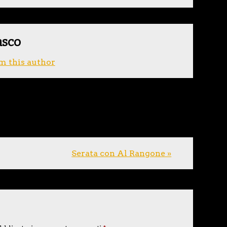
asco
m this author
Serata con Al Rangone »