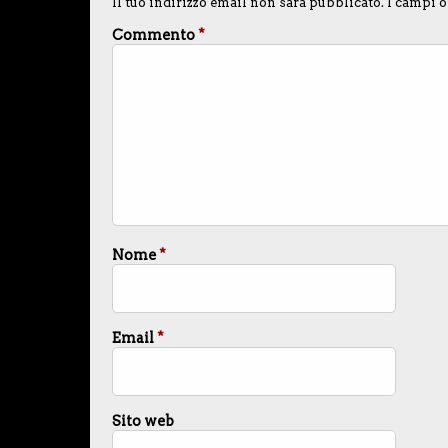
Il tuo indirizzo email non sarà pubblicato.
I campi o
Commento
*
Nome
*
Email
*
Sito web