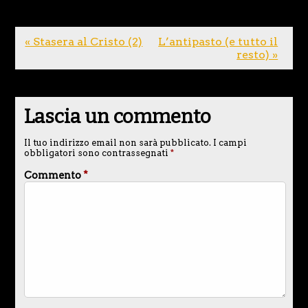
« Stasera al Cristo (2)
L’antipasto (e tutto il
resto) »
Lascia un commento
Il tuo indirizzo email non sarà pubblicato.
I campi
obbligatori sono contrassegnati
*
Commento
*