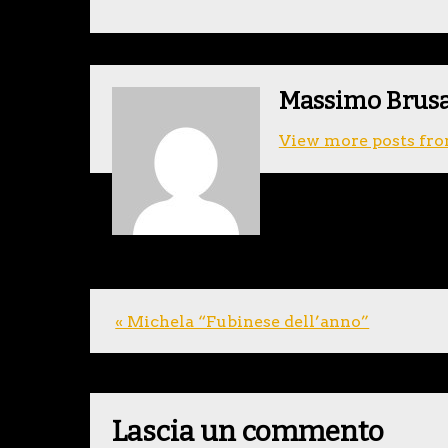
Massimo Brus
View more posts fro
« Michela “Fubinese dell’anno”
Lascia un commento