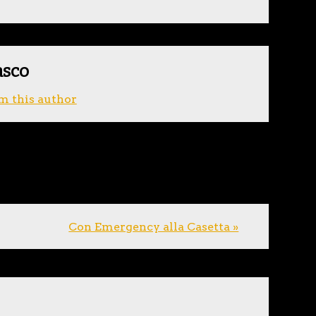
asco
m this author
Con Emergency alla Casetta »