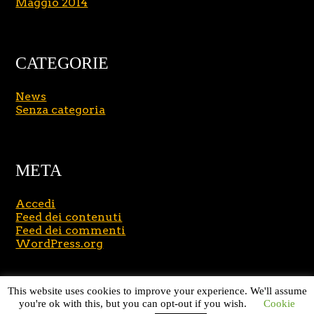
Maggio 2014
CATEGORIE
News
Senza categoria
META
Accedi
Feed dei contenuti
Feed dei commenti
WordPress.org
Copyright © 2026
Massimo Brusasco
. All Rights
This website uses cookies to improve your experience. We'll assume
Reserved.
Journal Lite by Slocum Studio
you're ok with this, but you can opt-out if you wish.
Cookie