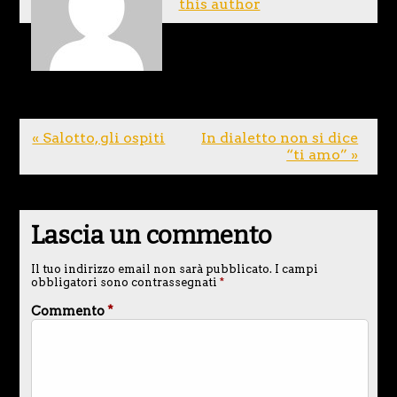
this author
« Salotto, gli ospiti
In dialetto non si dice
“ti amo” »
Lascia un commento
Il tuo indirizzo email non sarà pubblicato.
I campi
obbligatori sono contrassegnati
*
Commento
*