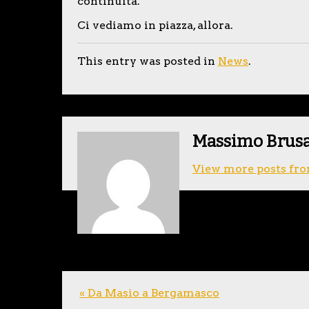
continuità.
Ci vediamo in piazza, allora.
This entry was posted in
News
.
Massimo Brus
View more posts fro
« Da Masio a Bergamasco