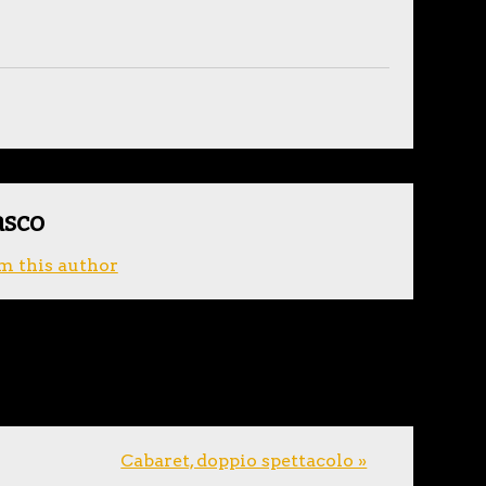
asco
m this author
Cabaret, doppio spettacolo »