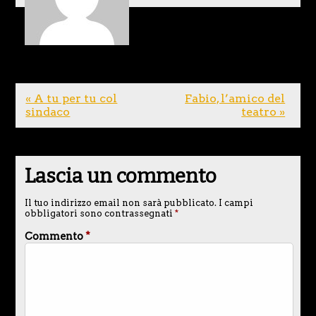
« A tu per tu col
Fabio, l’amico del
sindaco
teatro »
Lascia un commento
Il tuo indirizzo email non sarà pubblicato.
I campi
obbligatori sono contrassegnati
*
Commento
*