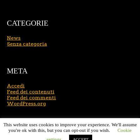
CATEGORIE
News
Senza categoria
META
Accedi
Feed dei contenuti
Feed dei commenti
WordPress.org
Copyright © 2026
Massimo Brusasco
. All Rights
This website uses cookies to improve your experience. We'll assume
Reserved.
Journal Lite by Slocum Studio
you're ok with this, but you can opt-out if you wish.
Cookie
settings
ACCEPT