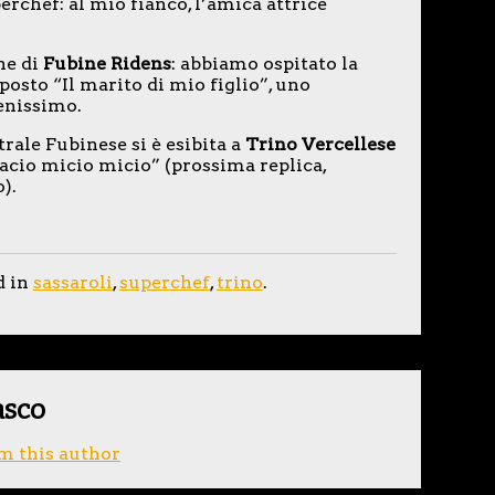
perchef: al mio fianco, l’amica attrice
ne di
Fubine Ridens
: abbiamo ospitato la
osto “Il marito di mio figlio”, uno
enissimo.
le Fubinese si è esibita a
Trino Vercellese
acio micio micio” (prossima replica,
).
d in
sassaroli
,
superchef
,
trino
.
asco
m this author