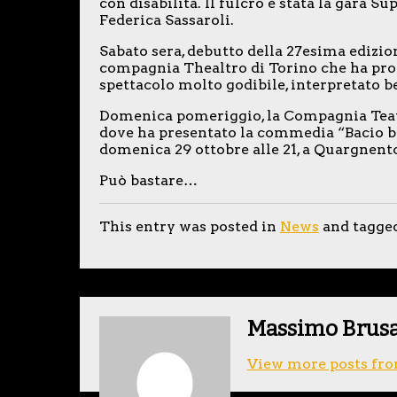
con disabilità. Il fulcro è stata la gara Su
Federica Sassaroli.
Sabato sera, debutto della 27esima edizio
compagnia Thealtro di Torino che ha prop
spettacolo molto godibile, interpretato b
Domenica pomeriggio, la Compagnia Teatra
dove ha presentato la commedia “Bacio b
domenica 29 ottobre alle 21, a Quargnento
Può bastare…
This entry was posted in
News
and tagge
Massimo Brus
View more posts fro