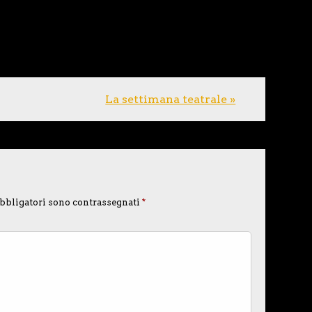
La settimana teatrale »
bbligatori sono contrassegnati
*