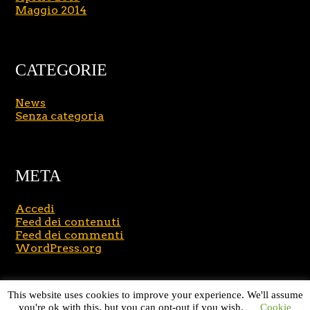
Maggio 2014
CATEGORIE
News
Senza categoria
META
Accedi
Feed dei contenuti
Feed dei commenti
WordPress.org
Copyright © 2026
Massimo Brusasco
. All Rights
This website uses cookies to improve your experience. We'll assume
Reserved.
Journal Lite by Slocum Studio
you're ok with this, but you can opt-out if you wish.
Cookie