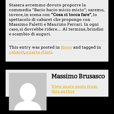
Stasera avremmo dovuto proporre la
commedia “Bacio bacio micio micio”; saremo,
invece, in scena con
“Cosa ci tocca fare”
, lo
spettacolo di cabaret che propongo con
Massimo Faletti e Maurizio Ferrari. In ogni
caso, si dovrebbe ridere… Al termine, brindisi
e scambio di auguri.
This entry was posted in
News
and tagged in
cabaret
,
quarto d'asti
.
Massimo Brusasco
View more posts from
this author