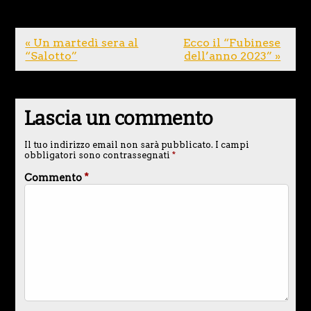
« Un martedì sera al
Ecco il “Fubinese
“Salotto”
dell’anno 2023” »
Lascia un commento
Il tuo indirizzo email non sarà pubblicato.
I campi
obbligatori sono contrassegnati
*
Commento
*