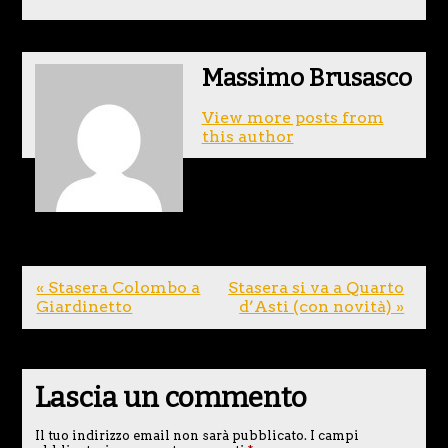
Massimo Brusasco
View more posts from
this author
« Stasera Colombo a
Stasera si va a Quarto
Giardinetto
d’Asti (con novità) »
Lascia un commento
Il tuo indirizzo email non sarà pubblicato.
I campi