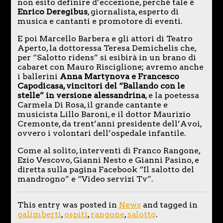
non esito definire d’eccezione, perché tale è
Enrico Deregibus
, giornalista, esperto di
musica e cantanti e promotore di eventi.
E poi Marcello Barbera e gli attori di Teatro
Aperto, la dottoressa Teresa Demichelis che,
per “Salotto ridens” si esibirà in un brano di
cabaret con Mauro Risciglione; avremo anche
i ballerini
Anna Martynova e Francesco
Capodicasa, vincitori del “Ballando con le
stelle” in versione alessandrina
, e la poetessa
Carmela Di Rosa, il grande cantante e
musicista Lillo Baroni, e il dottor Maurizio
Cremonte, da trent’anni presidente dell’Avoi,
ovvero i volontari dell’ospedale infantile.
Come al solito, interventi di Franco Rangone,
Ezio Vescovo, Gianni Nesto e Gianni Pasino, e
diretta sulla pagina Facebook “Il salotto del
mandrogno” e “Video servizi Tv”.
This entry was posted in
News
and tagged in
galimberti
,
ospiti
,
rangone
,
salotto
.