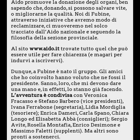
Aido promuove la donazione degli organi, ben
sapendo che, donando, si possono salvare vite,
o migliorarne la qualità. Noi di Fubine,
attraverso iniziative che avremo modo di
reclamizzare, ci muoveremo nel solco
tracciato dall’Aido nazionale e seguendo la
filosofia della sezione provinciale.
Al sito
www.aido.it
trovate tutto quel che può
essere utile per fare chiarezza (e magari per
indurvi a iscrivervi).
Dunque, a Fubine è nato il gruppo. Gli amici
che ho coinvolto hanno voluto che ne fossi il
presidente. Sanno, loro, che mi devono dare
una mano e, in effetti, lo stanno già facendo.
L’avventura è condivisa
con Veronica
Fracasso e Stefano Barbero (vice presidenti),
Ivana Ferrabone (segretaria), Lidia Mordiglia
(tesoriere); Enrica Dameri, Carla Spano, Chiara
Longo ed Elisabetta Abbà (consiglieri); Sergio
Avite, Rosella Montafia, Enrico Desimone e
Massimo Faletti (supplenti). Ma altri sono
pronti a sostenerci.