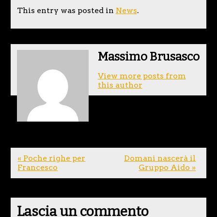
This entry was posted in
News
.
Massimo Brusasco
View more posts from
this author
« Poche righe per
Domani nascerà il
Francesco
Gruppo Aido »
Lascia un commento