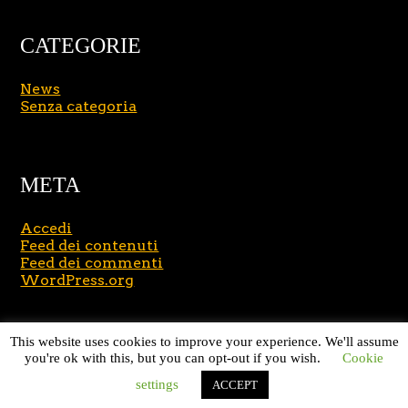
CATEGORIE
News
Senza categoria
META
Accedi
Feed dei contenuti
Feed dei commenti
WordPress.org
Copyright © 2026
Massimo Brusasco
. All Rights
This website uses cookies to improve your experience. We'll assume
Reserved.
Journal Lite by Slocum Studio
you're ok with this, but you can opt-out if you wish.
Cookie
settings
ACCEPT