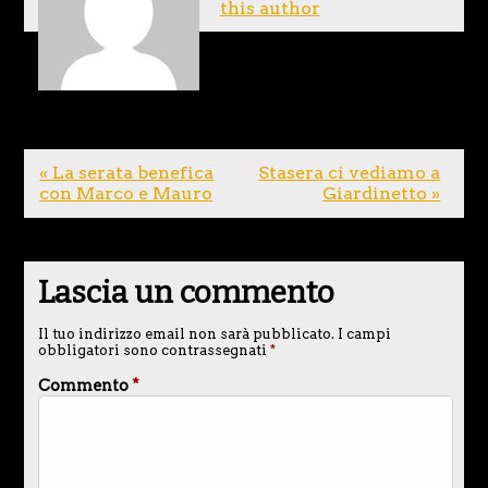
this author
« La serata benefica
Stasera ci vediamo a
con Marco e Mauro
Giardinetto »
Lascia un commento
Il tuo indirizzo email non sarà pubblicato.
I campi
obbligatori sono contrassegnati
*
Commento
*