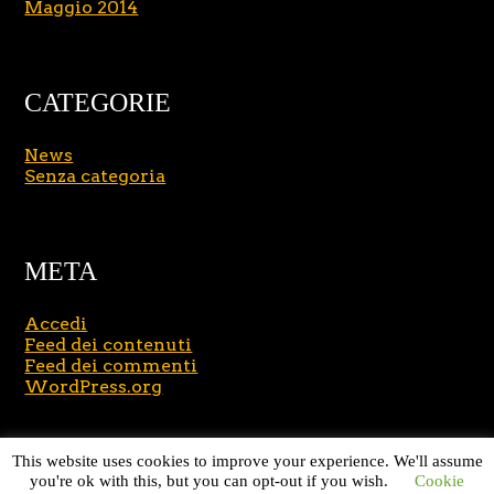
Maggio 2014
CATEGORIE
News
Senza categoria
META
Accedi
Feed dei contenuti
Feed dei commenti
WordPress.org
Copyright © 2026
Massimo Brusasco
. All Rights
This website uses cookies to improve your experience. We'll assume
Reserved.
Journal Lite by Slocum Studio
you're ok with this, but you can opt-out if you wish.
Cookie