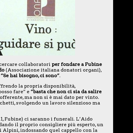
 cercare collaboratori
per fondare a Fubine
do
(Associazione italiana donatori organi),
 “Se hai bisogno, ci sono”
.
frendo la propria disponibilità,
osso fare” e
“basta che non ci sia da salire
sofferente, ma non si è mai dato per vinto.
nchetti, svolgendo un lavoro silenzioso ma
1, Fubine) ci saranno i funerali. L’Aido
dando il proprio consigliere più esperto, un
i Alpini, indossando quel cappello con la