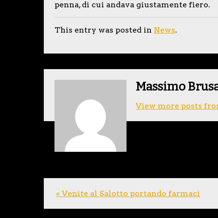
penna, di cui andava giustamente fiero.
This entry was posted in
News
.
Massimo Brus
View more posts fro
« Venite al Salotto portando farmaci