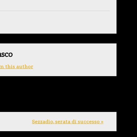
asco
m this author
Sezzadio, serata di successo »