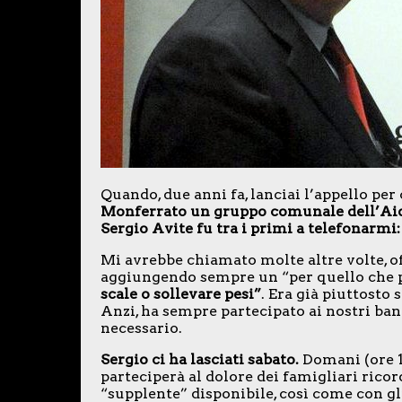
Quando, due anni fa, lanciai l’appello per
Monferrato un gruppo comunale dell’Ai
Sergio Avite fu tra i primi a telefonarmi:
Mi avrebbe chiamato molte altre volte, of
aggiungendo sempre un “per quello che p
scale o sollevare pesi”
. Era già piuttosto 
Anzi, ha sempre partecipato ai nostri ba
necessario.
Sergio ci ha lasciati sabato.
Domani (ore 1
parteciperà al dolore dei famigliari ricor
“supplente” disponibile, così come con gl