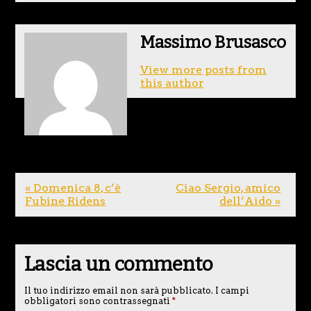
Massimo Brusasco
View more posts from
this author
« Domenica 8, c’è
Ciao Sergio, amico
Fubine Ridens
dell’Aido »
Lascia un commento
Il tuo indirizzo email non sarà pubblicato.
I campi
obbligatori sono contrassegnati
*