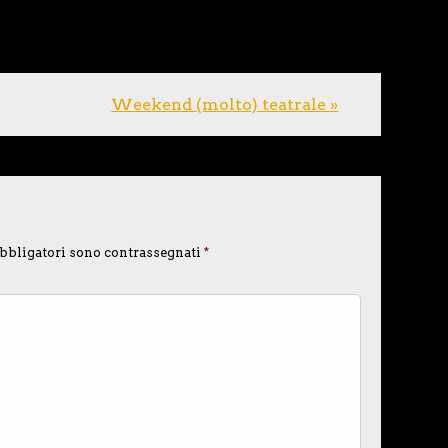
Weekend (molto) teatrale »
bbligatori sono contrassegnati
*