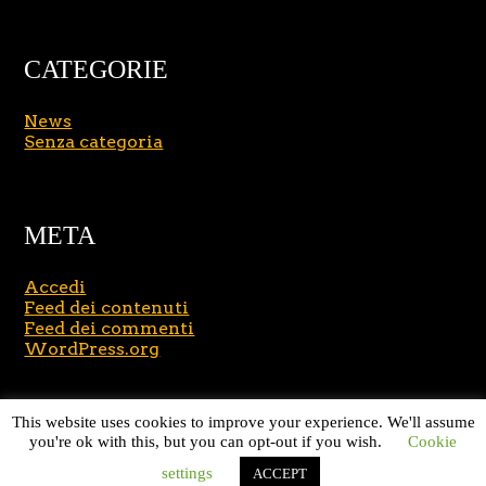
CATEGORIE
News
Senza categoria
META
Accedi
Feed dei contenuti
Feed dei commenti
WordPress.org
Copyright © 2026
Massimo Brusasco
. All Rights
This website uses cookies to improve your experience. We'll assume
Reserved.
Journal Lite by Slocum Studio
you're ok with this, but you can opt-out if you wish.
Cookie
settings
ACCEPT