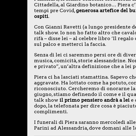
Cittadella, al Giardino botanico… Piera c’è
tempi pre Covid,
generosa artefice del buf
ospiti
.
Con Gianni Ravetti (a lungo presidente de
talk show. Io non ho fatto altro che caval
rifà – disse lei – al celebre libro ‘Il reg
sul palco e metterci la faccia.
Senza di lei ci saremmo persi ore di div
musica, comicità, storie alessandrine. N
e privato”, un’altra definizione che a lei 
Piera ci ha lasciati stamattina. Sapevo ch
aggravate. Ha lottato come ha potuto, c
riconosciuto. Cercheremo di onorarne la
giugno, stiamo definendo il come e il qua
talk show
il primo pensiero andrà a lei
e 
dopo, la telefonata per dire cosa è piaci
complimenti.
I funerali di Piera saranno mercoledì alle 
Parini ad Alessandria, dove domani alle 16