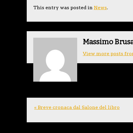
This entry was posted in
News
.
Massimo Brus
View more posts fro
« Breve cronaca dal Salone del libro