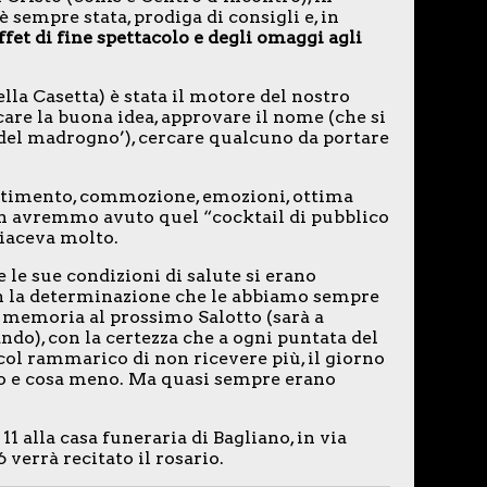
 sempre stata, prodiga di consigli e, in
fet di fine spettacolo e degli omaggi agli
lla Casetta) è stata il motore del nostro
care la buona idea, approvare il nome (che si
alo del madrogno’), cercare qualcuno da portare
ertimento, commozione, emozioni, ottima
on avremmo avuto quel “cocktail di pubblico
piaceva molto.
e le sue condizioni di salute si erano
on la determinazione che le abbiamo sempre
 memoria al prossimo Salotto (sarà a
ndo), con la certezza che a ogni puntata del
col rammarico di non ricevere più, il giorno
uto e cosa meno. Ma quasi sempre erano
11 alla casa funeraria di Bagliano, in via
 verrà recitato il rosario.