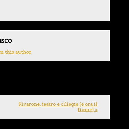
asco
m this author
Rivarone, teatro e ciliegie (e ora il
fiume) »