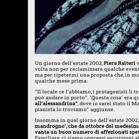
Un giorno dell’estate 2002,
Piera Raiteri
v
volta non per reclamizzare qualche evento
ma per ripetermi una proposta che, in mod
qualche mese prima.
“Il locale ce l’abbiamo, i protagonisti li
può andare in porto”. ‘Questa cosa’ era q
all’alessandrina”
, dove io sarei stato il 
pianista lo troviamo” aggiunse.
Insomma in quel giorno dell’estate 2002,
mandrogno’, che da ottobre del medesi
vanta un buon numero di affezionati spet
Familiare, ci siamo concessi escursioni a