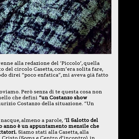
enne alla redazione del ‘Piccolo’, quella
 del circolo Casetta, com’era solita fare,
o direi “poco enfatica”, mi aveva già fatto
 troviamo. Però senza di te questa cosa non
uello che definì
“un Costanzo show
Maurizio Costanzo della situazione. “Un
 nacque, almeno a parole,
‘Il Salotto del
mo anno è un appuntamento mensile che
tatori.
Siamo stati alla Casetta, alla
l Cristo (Soms e Centro d’incontro), in