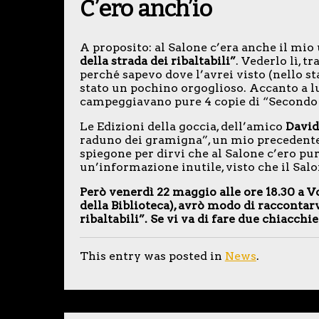
C’ero anch’io
A proposito: al Salone c’era anche il mio 
della strada dei ribaltabili”
. Vederlo lì, 
perché sapevo dove l’avrei visto (nello s
stato un pochino orgoglioso. Accanto a lu
campeggiavano pure 4 copie di “Secondo m
Le Edizioni della goccia, dell’amico
David
raduno dei gramigna”, un mio precedente 
spiegone per dirvi che al Salone c’ero pure
un’informazione inutile, visto che il Salo
Però venerdì 22 maggio alle ore 18.30 a Vo
della Biblioteca), avrò modo di raccontarv
ribaltabili”. Se vi va di fare due chiacchi
This entry was posted in
News
.