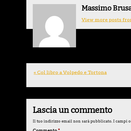
Massimo Brus
View more posts fro
« Col libro a Volpedo e Tortona
Lascia un commento
Il tuo indirizzo email non sarà pubblicato.
I campi o
Commento
*