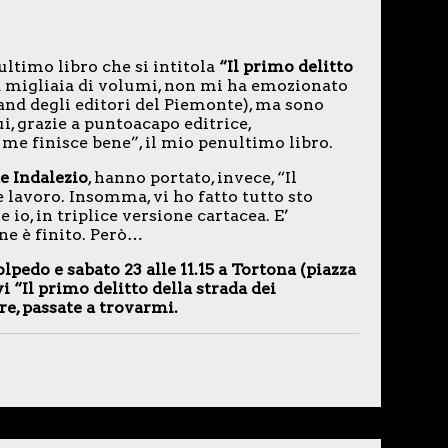
ultimo libro che si intitola
“Il primo delitto
tra migliaia di volumi, non mi ha emozionato
tand degli editori del Piemonte), ma sono
i, grazie a puntoacapo editrice,
e finisce bene”, il mio penultimo libro.
e Indalezio
, hanno portato, invece, “Il
lavoro. Insomma, vi ho fatto tutto sto
 io, in triplice versione cartacea. E’
ne è finito. Però…
lpedo e sabato 23 alle 11.15 a Tortona (piazza
i “Il primo delitto della strada dei
ere, passate a trovarmi.