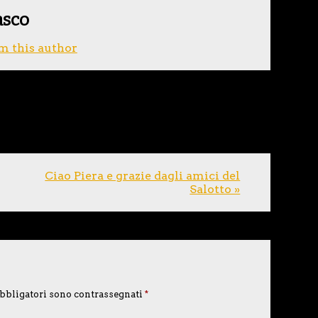
asco
m this author
Ciao Piera e grazie dagli amici del
Salotto »
bbligatori sono contrassegnati
*