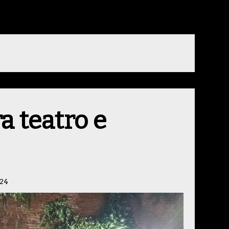
a teatro e
024