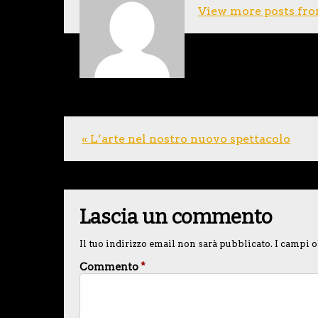
View more posts fro
« L’arte nel nostro nuovo spettacolo
Lascia un commento
Il tuo indirizzo email non sarà pubblicato.
I campi o
Commento
*