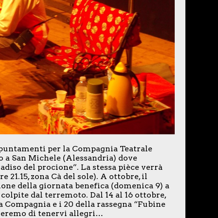
ppuntamenti per la Compagnia Teatrale
emo a San Michele (Alessandria) dove
diso del procione”. La stessa pièce verrà
e 21.15, zona Cà del sole). A ottobre, il
ione della giornata benefica (domenica 9) a
colpite dal terremoto. Dal 14 al 16 ottobre,
ella Compagnia e i 20 della rassegna “Fubine
heremo di tenervi allegri…