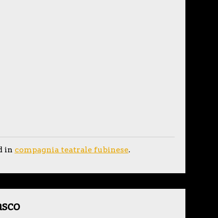
d in
compagnia teatrale fubinese
.
asco