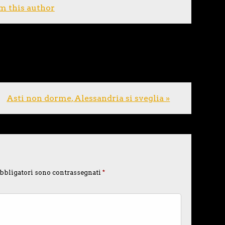
m this author
Asti non dorme, Alessandria si sveglia »
bbligatori sono contrassegnati
*