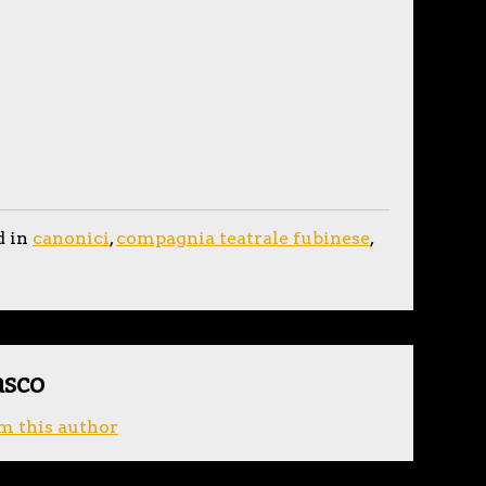
d in
canonici
,
compagnia teatrale fubinese
,
asco
m this author