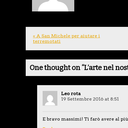
« A San Michele per aiutare i
terremotati
One thought on “
L’arte nel no
Leo rota
19 Settembre 2016 at 8:51
E bravo massimi! Ti farò avere al più 