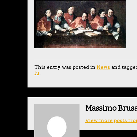
This entry was posted in
News
and tagge
lu
.
Massimo Brus
View more posts fro