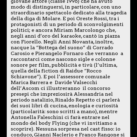
giovane attore (classe 1996) che ha avuto
modo di distinguersi, in particolare, con uno
straordinario spettacolo dedicato alla tragedia
della diga di Molare. E poi Oreste Rossi, tra i
protagonisti di un periodo di sconvolgimenti
politici; e ancora Miriam Marcolongo che,
negli anni d’oro del karaoke, cantò in piazza
con Fiorello. Negli Anni Novanta, inoltre,
nacque la “Bottega del suono” di Corrado
Carosio e Pierangelo Fornaro che verranno a
raccontarci come nascono sigle e colonne
sonore per film, pubblicità e tivù (l’ultima,
quella della fiction di Raidue “Rocco
Schiavone”). E poi l’assessore comunale
Marica Barrera e Davide Valsecchi
dell’Ascom ci illustreranno il concorso
presepi che impreziosirà Alessandria nel
periodo natalizio, Rinaldo Repetto ci parlerà
dei suoi libri di cucina, enologia e curiosità
(particolarità: sono scritti a mano), mentre
Antonella Faleschini ci farà entrare nel
mondo del body Flying (che vi invitiamo a
scoprire). Nessuna sorpresa nel cast fisso: io
conduco, Gianni Naclerio e Franco Rangone si