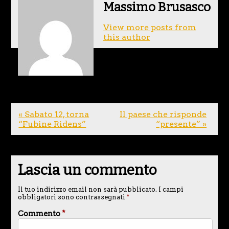
Massimo Brusasco
View more posts from
this author
« Sabato 12, torna
Il paese che risponde
“Fubine Ridens”
“presente” »
Lascia un commento
Il tuo indirizzo email non sarà pubblicato.
I campi
obbligatori sono contrassegnati
*
Commento
*