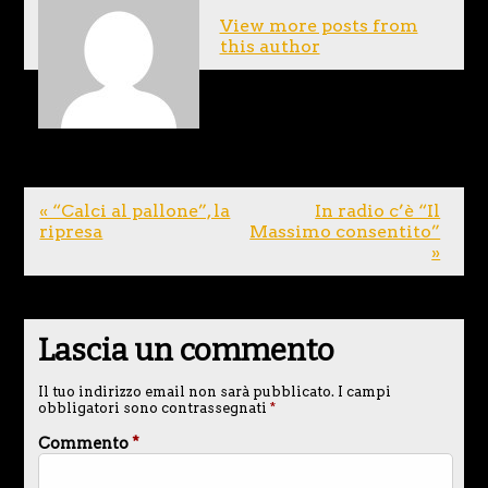
View more posts from
this author
« “Calci al pallone”, la
In radio c’è “Il
ripresa
Massimo consentito”
»
Lascia un commento
Il tuo indirizzo email non sarà pubblicato.
I campi
obbligatori sono contrassegnati
*
Commento
*