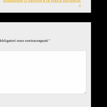
Ribaldone, il Salotto e la Stella Michelin
»
bbligatori sono contrassegnati
*