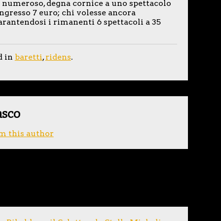
 numeroso, degna cornice a uno spettacolo
ngresso 7 euro; chi volesse ancora
rantendosi i rimanenti 6 spettacoli a 35
d in
baretti
,
ridens
.
asco
m this author