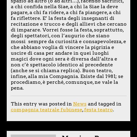
spazio ad altro (o ad altri…), facendo sacrifici,
a chi confida nella Siae, a chi la Siae la deve
pagare, a chi fa ridere, a chi fa piangere, a chi
fa riflettere. E’ la festa degli insegnanti di
recitazione e trucco e degli allievi che cercano
di imparare. Vorrei fosse la festa, soprattutto,
degli spettatori, con l’augurio che siano
mossi sempre da curiosità e consapevolezza, e
che abbiano voglia di vincere la pigrizia e
uscire di casa per andare in quei luoghi
magici dove ogni sera è diversa dall’altra e
non c’è spettacolo identico al precedente
(anche se si chiama replica). Buon teatro,
infine, alla mia Compagnia. Esiste dal 1981; se
procediamo, è perché, comunque, ne vale la
pena.
This entry was posted in
News
and tagged in
compagnia teatrale fubinese
,
festa teatro
.