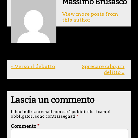
Massimo Brusasco
View more posts from
this author
« Verso il debutto
Sprecare cibo, un
delitto »
Lascia un commento
Il tuo indirizzo email non sarà pubblicato.
I campi
obbligatori sono contrassegnati
*
Commento
*