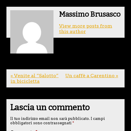
Massimo Brusasco
View more posts from
this author
« Venite al “Salotto”
Un caffè a Carentino »
in bicicletta
Lascia un commento
Il tuo indirizzo email non sarà pubblicato.
I campi
obbligatori sono contrassegnati
*