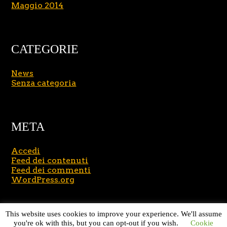
Maggio 2014
CATEGORIE
News
Senza categoria
META
Accedi
Feed dei contenuti
Feed dei commenti
WordPress.org
Copyright © 2026
Massimo Brusasco
. All Rights
This website uses cookies to improve your experience. We'll assume
Reserved.
Journal Lite by Slocum Studio
you're ok with this, but you can opt-out if you wish.
Cookie