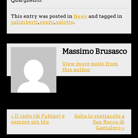
Quargnento.
This entry was posted in
News
and tagged in
galimberti
,
ospiti
,
salotto
.
Massimo Brusasco
View more posts from
this author
« Il cielo (di Fubine) è
Salta lo spettacolo a
sempre più blu
San Rocco di
Gamalero »