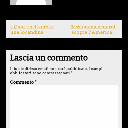
« Quattro divorzi e
Bassignana venerdì
una locandina
scopre l’America »
Lascia un commento
Il tuo indirizzo email non sarà pubblicato.
I campi
obbligatori sono contrassegnati
*
Commento
*