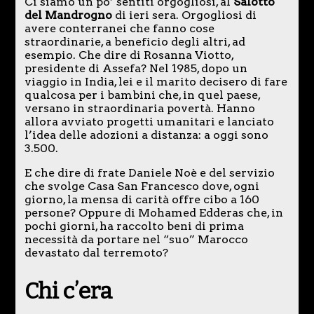
Ci siamo un po’ sentiti orgogliosi, al
Salotto
del Mandrogno
di ieri sera. Orgogliosi di
avere conterranei che fanno cose
straordinarie, a beneficio degli altri, ad
esempio. Che dire di Rosanna Viotto,
presidente di Assefa? Nel 1985, dopo un
viaggio in India, lei e il marito decisero di fare
qualcosa per i bambini che, in quel paese,
versano in straordinaria povertà. Hanno
allora avviato progetti umanitari e lanciato
l’idea delle adozioni a distanza: a oggi sono
3.500.
E che dire di frate Daniele Noè e del servizio
che svolge Casa San Francesco dove, ogni
giorno, la mensa di carità offre cibo a 160
persone? Oppure di Mohamed Edderas che, in
pochi giorni, ha raccolto beni di prima
necessità da portare nel “suo” Marocco
devastato dal terremoto?
Chi c’era