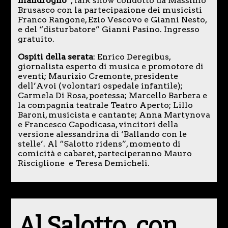
mandrogno”
, talk show condotto da Massimo
Brusasco con la partecipazione dei musicisti
Franco Rangone, Ezio Vescovo e Gianni Nesto,
e del “disturbatore” Gianni Pasino. Ingresso
gratuito.
Ospiti della serata
: Enrico Deregibus,
giornalista esperto di musica e promotore di
eventi; Maurizio Cremonte, presidente
dell’Avoi (volontari ospedale infantile);
Carmela Di Rosa, poetessa; Marcello Barbera e
la compagnia teatrale Teatro Aperto; Lillo
Baroni, musicista e cantante; Anna Martynova
e Francesco Capodicasa, vincitori della
versione alessandrina di ‘Ballando con le
stelle’. Al “Salotto ridens”, momento di
comicità e cabaret, parteciperanno Mauro
Risciglione e Teresa Demicheli.
Al Salotto, con