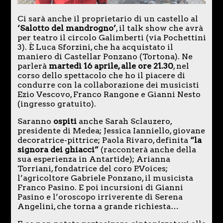
Ci sarà anche il proprietario di un castello al
‘Salotto del mandrogno’
, il talk show che avrà
per teatro il circolo Galimberti (via Pochettini
3). È Luca Sforzini, che ha acquistato il
maniero di Castellar Ponzano (Tortona). Ne
parlerà
martedì 16 aprile, alle ore 21.30
, nel
corso dello spettacolo che ho il piacere di
condurre con la collaborazione dei musicisti
Ezio Vescovo, Franco Rangone e Gianni Nesto
(ingresso gratuito).
Saranno
ospiti
anche Sarah Sclauzero,
presidente di Medea; Jessica Ianniello, giovane
decoratrice-pittrice; Paola Rivaro, definita
“la
signora dei ghiacci”
(racconterà anche della
sua esperienza in Antartide); Arianna
Torriani, fondatrice del coro P.Voices;
l’agricoltore Gabriele Ponzano, il musicista
Franco Pasino. E poi incursioni di Gianni
Pasino e l’oroscopo irriverente di Serena
Angelini, che torna a grande richiesta…