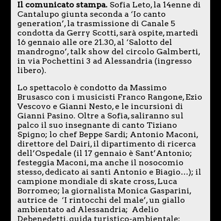
Il comunicato stampa.
Sofia Leto, la 14enne di
Cantalupo giunta seconda a ‘Io canto
generation’, la trasmissione di Canale 5
condotta da Gerry Scotti, sarà ospite, martedì
16 gennaio alle ore 21.30, al ‘Salotto del
mandrogno’, talk show del circolo Galmberti,
in via Pochettini 3 ad Alessandria (ingresso
libero).
Lo spettacolo è condotto da Massimo
Brusasco con i musicisti Franco Rangone, Ezio
Vescovo e Gianni Nesto, e le incursioni di
Gianni Pasino. Oltre a Sofia, saliranno sul
palco il suo insegnante di canto Tiziano
Spigno; lo chef Beppe Sardi; Antonio Maconi,
direttore del Dairi, il dipartimento di ricerca
dell’Ospedale (il 17 gennaio è Sant’Antonio;
festeggia Maconi, ma anche il nosocomio
stesso, dedicato ai santi Antonio e Biagio…); il
campione mondiale di skate cross, Luca
Borromeo; la giornalista Monica Gasparini,
autrice de ‘I rintocchi del male’, un giallo
ambientato ad Alessandria; Adelio
Debenedetti, guida turistico-ambientale;