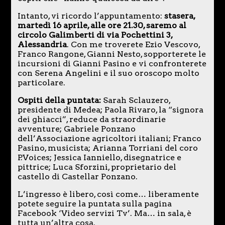
Intanto, vi ricordo l’appuntamento:
stasera,
martedì 16 aprile, alle ore 21.30, saremo al
circolo Galimberti di via Pochettini 3,
Alessandria
. Con me troverete Ezio Vescovo,
Franco Rangone, Gianni Nesto, sopporterete le
incursioni di Gianni Pasino e vi confronterete
con Serena Angelini e il suo oroscopo molto
particolare.
Ospiti della puntata:
Sarah Sclauzero,
presidente di Medea; Paola Rivaro, la “signora
dei ghiacci”, reduce da straordinarie
avventure; Gabriele Ponzano
dell’Associazione agricoltori italiani; Franco
Pasino, musicista; Arianna Torriani del coro
P.Voices; Jessica Ianniello, disegnatrice e
pittrice; Luca Sforzini, proprietario del
castello di Castellar Ponzano.
L’ingresso è libero, così come… liberamente
potete seguire la puntata sulla pagina
Facebook ‘Video servizi Tv’. Ma… in sala, è
tutta un’altra cosa.