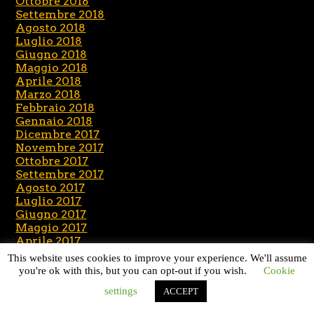
Ottobre 2018
Settembre 2018
Agosto 2018
Luglio 2018
Giugno 2018
Maggio 2018
Aprile 2018
Marzo 2018
Febbraio 2018
Gennaio 2018
Dicembre 2017
Novembre 2017
Ottobre 2017
Settembre 2017
Agosto 2017
Luglio 2017
Giugno 2017
Maggio 2017
Aprile 2017
Marzo 2017
This website uses cookies to improve your experience. We'll assume
Febbraio 2017
you're ok with this, but you can opt-out if you wish.
Cookie
Gennaio 2017
settings
ACCEPT
Dicembre 2016
Novembre 2016